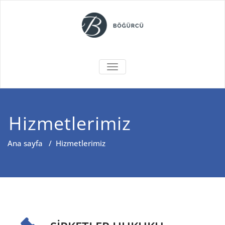
Skip
to
content
BÖĞÜRCÜ
MENÜYÜ DEĞIŞTIR
Hizmetlerimiz
Ana sayfa
/
Hizmetlerimiz