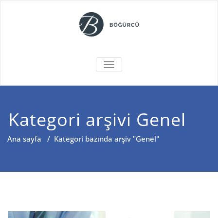
Skip
to
content
BÖĞÜRCÜ
MENÜYÜ DEĞIŞTIR
Kategori arşivi Genel
Ana sayfa
/
Kategori bazında arşiv "Genel"